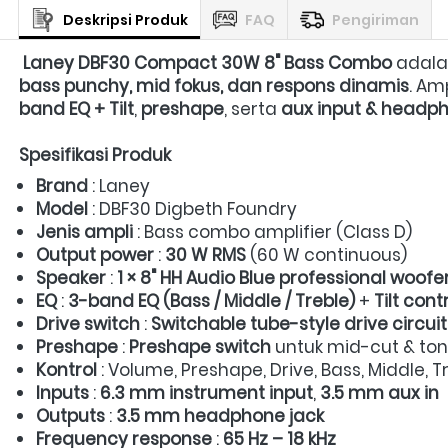
Deskripsi Produk
FAQ
Pengiriman
Laney DBF30 Compact 30W 8" Bass Combo
 adala
bass punchy, mid fokus, dan respons dinamis
. Am
band EQ + Tilt
, 
preshape
, serta 
aux input & headph
Spesifikasi Produk
Brand
 : Laney 
Model
 : DBF30 Digbeth Foundry 
Jenis ampli
 : Bass combo amplifier (Class D)  
Output power
 : 
30 W RMS
 (60 W continuous)  
Speaker
 : 
1 × 8" HH Audio Blue professional woofe
EQ
 : 
3-band EQ (Bass / Middle / Treble)
 + 
Tilt cont
Drive switch
 : 
Switchable tube-style drive circuit
Preshape
 : 
Preshape switch
 untuk mid-cut & ton
Kontrol
 : Volume, Preshape, Drive, Bass, Middle, Tre
Inputs
 : 
6.3 mm instrument input
, 
3.5 mm aux in
Outputs
 : 
3.5 mm headphone jack
Frequency response
 : 
65 Hz – 18 kHz