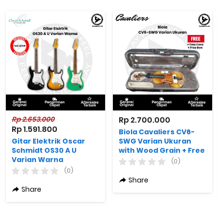
Rp 2.653.000
Rp 2.700.000
Rp 1.591.800
Biola Cavaliers CV6-
Gitar Elektrik Oscar
SWG Varian Ukuran
Schmidt OS30 A U
with Wood Grain + Free
Varian Warna
Case + Free Bow
(0)
(0)
Share
Share