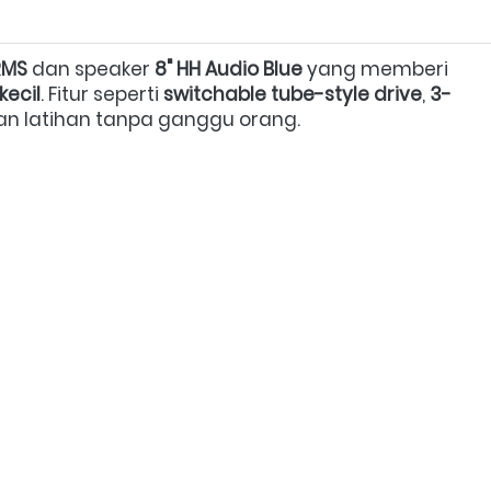
RMS
 dan speaker 
8" HH Audio Blue
 yang memberi 
kecil
. Fitur seperti 
switchable tube-style drive
, 
3-
n latihan tanpa ganggu orang.  