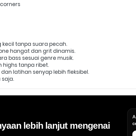
corners  
g kecil tanpa suara pecah.  
one hangat dan grit dinamis.  
 bass sesuai genre musik.  
 highs tanpa ribet.  
 dan latihan senyap lebih fleksibel.  
saja.
A
yaan lebih lanjut mengenai
c