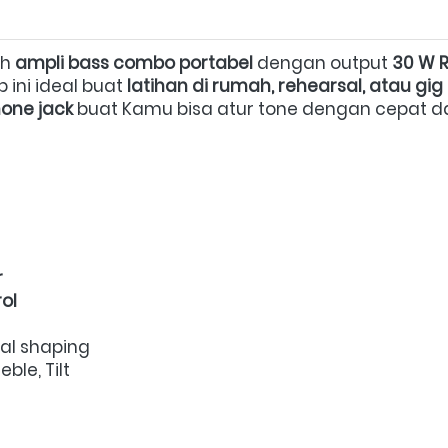
h 
ampli bass combo portabel
 dengan output 
30 W 
p ini ideal buat 
latihan di rumah, rehearsal, atau gig 
one jack
 buat Kamu bisa atur tone dengan cepat da
r
rol
al shaping  
ble, Tilt  