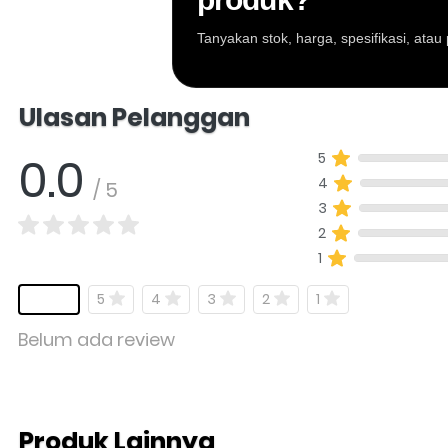
Tanyakan stok, harga, spesifikasi, at
Salomo Musik melayani pertanyaan produk al
Ulasan Pelanggan
0.0
5
4
/ 5
3
2
1
5
4
3
2
1
Belum ada review
Produk Lainnya