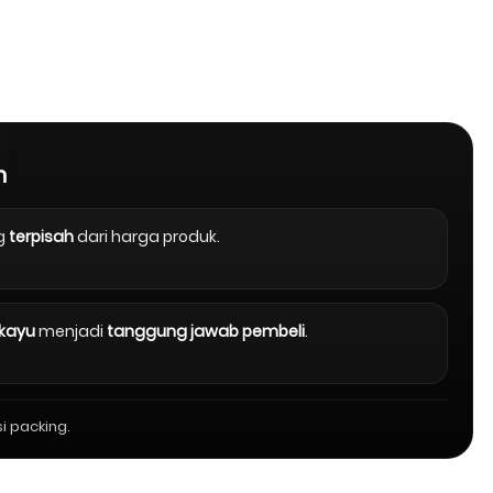
n
g
terpisah
dari harga produk.
 kayu
menjadi
tanggung jawab pembeli
.
i packing.