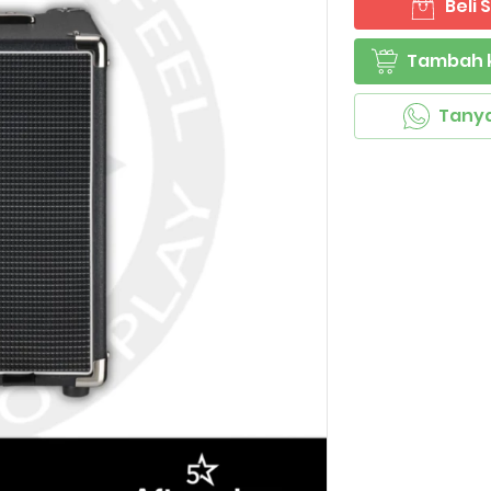
Beli
`
Tambah 
`
Tany
`