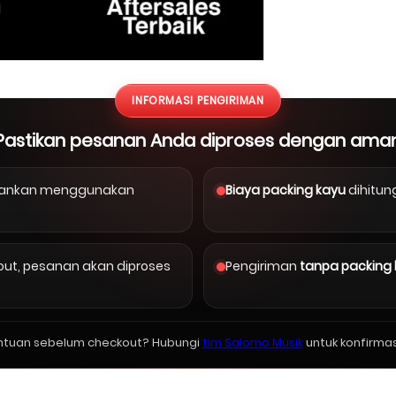
INFORMASI PENGIRIMAN
Pastikan pesanan Anda diproses dengan ama
arankan menggunakan
Biaya packing kayu
dihitun
kout, pesanan akan diproses
Pengiriman
tanpa packing
ntuan sebelum checkout? Hubungi
tim Salomo Musik
untuk konfirmas