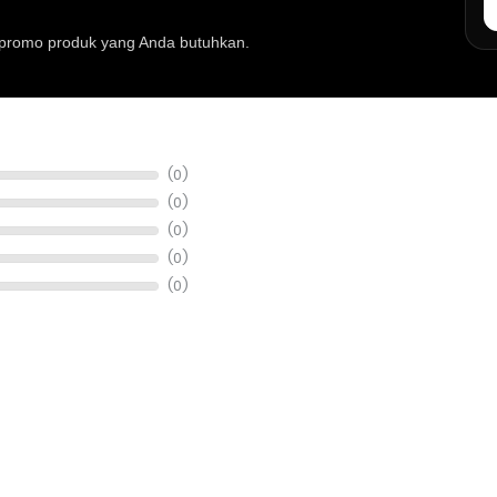
au promo produk yang Anda butuhkan.
at musik, info stok, harga, promo, spesifikasi, dan konsultasi pembeli
(0)
(0)
(0)
(0)
(0)