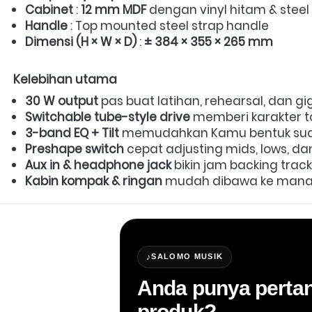
Cabinet
 : 
12 mm MDF
 dengan vinyl hitam & steel 
Handle
 : Top mounted steel strap handle  
Dimensi (H × W × D)
 : 
± 384 × 355 × 265 mm
Kelebihan utama
30 W output
 pas buat latihan, rehearsal, dan gi
Switchable tube-style drive
 memberi karakter t
3-band EQ + Tilt
 memudahkan Kamu bentuk suara
Preshape switch
 cepat adjusting mids, lows, dan
Aux in & headphone jack
 bikin jam backing track
Kabin kompak & ringan
 mudah dibawa ke mana 
♪
SALOMO MUSIK
Anda punya pertan
produk?