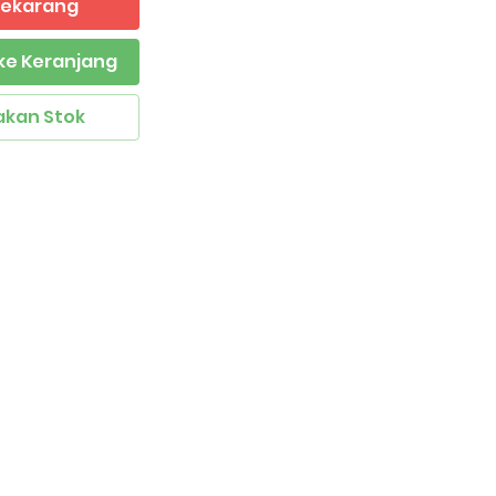
 Sekarang
ke Keranjang
akan Stok