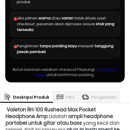
produk.
Jika pilihan
warna
atau
varian
tidak ditulis saat
checkout, pesanan akan diproses sesuai
stok yang
tersedia
.
Pengiriman
tanpa packing kayu
menjadi
tanggung
jawab pembeli
.
Butuh bantuan sebelum checkout? Hubungi
tim Salomo
Musik
untuk konfirmasi packing.
Deskripsi Produk
FAQ
Pengiriman
Valeton RH‑100 Rushead Max Pocket 
Headphone Amp
 adalah 
ampli headphone 
portabel untuk gitar atau bass
 yang kecil dan 
simpel. Alat ini langsung 
plug‑in instrument ke 