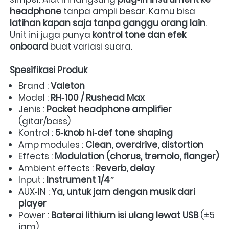
headphone
 tanpa ampli besar. Kamu bisa 
latihan kapan saja tanpa ganggu orang lain
. 
Unit ini juga punya 
kontrol tone dan efek 
onboard
 buat variasi suara.  
Spesifikasi Produk
Brand : 
Valeton
Model : 
RH‑100 / Rushead Max
Jenis : 
Pocket headphone amplifier
(gitar/bass)  
Kontrol : 
5‑knob hi‑def tone shaping
Amp modules : 
Clean, overdrive, distortion
Effects : 
Modulation (chorus, tremolo, flanger)
Ambient effects : 
Reverb, delay
Input : 
Instrument 1/4″
AUX‑IN : 
Ya, untuk jam dengan musik dari 
player
Power : 
Baterai lithium isi ulang lewat USB
 (±5 
jam)  