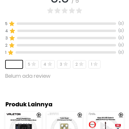
/ 5
(0)
5
(0)
4
(0)
3
(0)
2
(0)
1
5
4
3
2
1
Belum ada review
Produk Lainnya