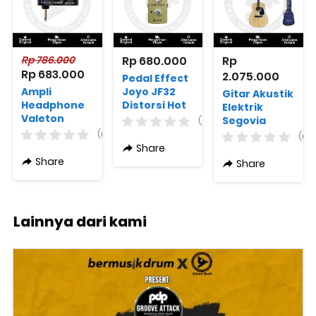
Rp 786.000
Rp 680.000
Rp 
Rp 683.000
2.075.000
Pedal Effect
Ampli
Joyo JF32
Gitar Akustik
Headphone
Distorsi Hot
Elektrik
Valeton
Flexi
Segovia
(0)
RH101 Pocket
DM07B
(0)
(0)
Rushead Max
Preamp
Share
Bass
Fishman +
Share
Share
Free Bag
Lainnya dari kami