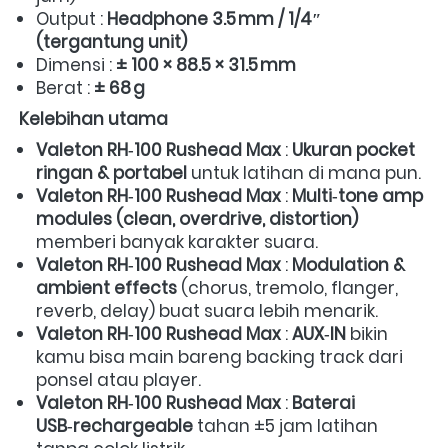
Output : 
Headphone 3.5 mm / 1/4″ 
(tergantung unit)
Dimensi : 
± 100 × 88.5 × 31.5 mm
Berat : 
± 68 g
Kelebihan utama
Valeton RH‑100 Rushead Max
 : 
Ukuran pocket 
ringan & portabel
 untuk latihan di mana pun.  
Valeton RH‑100 Rushead Max
 : 
Multi‑tone amp 
modules (clean, overdrive, distortion)
memberi banyak karakter suara.  
Valeton RH‑100 Rushead Max
 : 
Modulation & 
ambient effects
 (chorus, tremolo, flanger, 
reverb, delay) buat suara lebih menarik.  
Valeton RH‑100 Rushead Max
 : 
AUX‑IN
 bikin 
kamu bisa main bareng backing track dari 
ponsel atau player.  
Valeton RH‑100 Rushead Max
 : 
Baterai 
USB‑rechargeable
 tahan ±5 jam latihan 