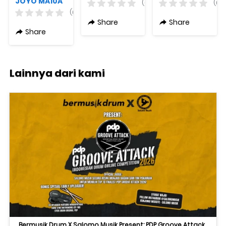
JOYO MA10A
Flexi
Mohede
(0)
(0)
Signature
(0)
Series
Share
Share
Share
Lainnya dari kami
Bermusik Drum X Salomo Musik Present: PDP Groove Attack