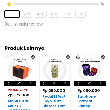
(0)
1
5
4
3
2
1
Belum ada review
Produk Lainnya
Rp 840.000
Rp 680.000
Rp 650.000
Rp 672.000
Pedal Effect
Earphone
Ampli Gitar
Joyo JF32
Lafitear
Akustik
Distorsi Hot
Sidney