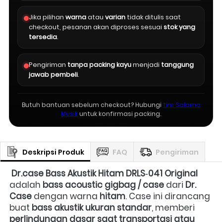
Jika pilihan
warna
atau
varian
tidak ditulis saat
checkout, pesanan akan diproses sesuai
stok yang
tersedia
.
Pengiriman
tanpa packing kayu
menjadi
tanggung
jawab pembeli
.
Butuh bantuan sebelum checkout? Hubungi
tim Salomo
Musik
untuk konfirmasi packing.
Deskripsi Produk
FAQ
Pengiriman
Dr.case Bass Akustik Hitam DRLS‑041 Original
adalah 
bass acoustic gigbag / case
 dari 
Dr. 
Case
 dengan warna 
hitam
. Case ini dirancang 
buat 
bass akustik ukuran standar
, memberi 
perlindungan dasar saat transportasi atau 