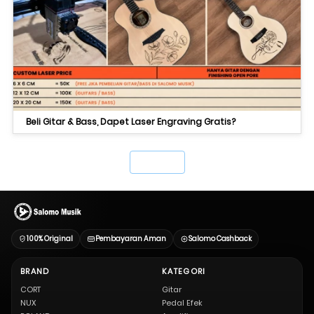
Beli Gitar & Bass, Dapet Laser Engraving Gratis?
`
100% Original
Pembayaran Aman
Salomo Cashback
BRAND
KATEGORI
CORT
Gitar
NUX
Pedal Efek