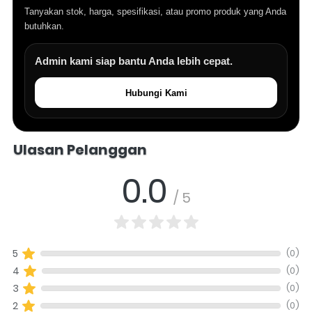
Tanyakan stok, harga, spesifikasi, atau promo produk yang Anda
butuhkan.
Admin kami siap bantu Anda lebih cepat.
Hubungi Kami
Salomo Musik melayani pertanyaan produk alat musik, info stok, har
Ulasan Pelanggan
0.0
/ 5
(0)
5
(0)
4
(0)
3
(0)
2