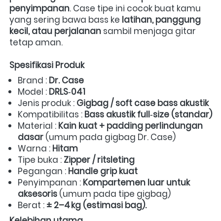
penyimpanan
. Case tipe ini cocok buat kamu 
yang sering bawa bass ke 
latihan, panggung 
kecil, atau perjalanan
 sambil menjaga gitar 
tetap aman.  
Spesifikasi Produk
Brand : 
Dr. Case
Model : 
DRLS‑041
Jenis produk : 
Gigbag / soft case bass akustik
Kompatibilitas : 
Bass akustik full‑size (standar)
Material : 
Kain kuat + padding perlindungan 
dasar
 (umum pada gigbag Dr. Case)  
Warna : 
Hitam
Tipe buka : 
Zipper / ritsleting
Pegangan : 
Handle grip kuat
Penyimpanan : 
Kompartemen luar untuk 
aksesoris
 (umum pada tipe gigbag)  
Berat : 
± 2–4 kg (estimasi bag).
Kelebihan utama