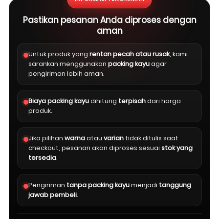
Pastikan pesanan Anda diproses dengan
aman
Untuk produk yang
rentan pecah atau rusak
, kami
sarankan menggunakan
packing kayu
agar
pengiriman lebih aman.
Biaya packing kayu
dihitung
terpisah
dari harga
produk.
Jika pilihan
warna
atau
varian
tidak ditulis saat
checkout, pesanan akan diproses sesuai
stok yang
tersedia
.
Pengiriman
tanpa packing kayu
menjadi
tanggung
jawab pembeli
.