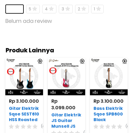
5
4
3
2
1
Belum ada review
Produk Lainnya
Rp 3.100.000
Rp 
Rp 3.100.000
3.099.000
Gitar Elektrik
Bass Elektrik
Sqoe SEST610
Sqoe SPB600
Gitar Elektrik
HSS Roasted
Black
JS Guitar
Maple Varian
Munsell JS
(0)
(0)
Warna
ST2 Viva
(0)