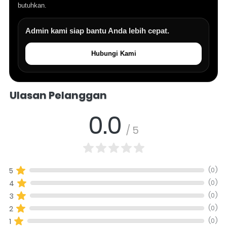
butuhkan.
Admin kami siap bantu Anda lebih cepat.
Hubungi Kami
Salomo Musik melayani pertanyaan produk alat musik, info stok, har
Ulasan Pelanggan
0.0
/ 5
(0)
5
(0)
4
(0)
3
(0)
2
(0)
1