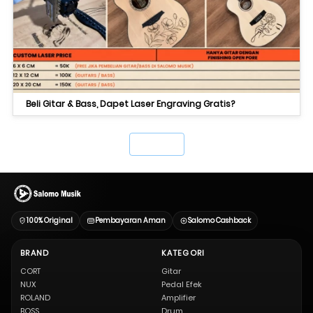
Beli Gitar & Bass, Dapet Laser Engraving Gratis?
`
100% Original
Pembayaran Aman
Salomo Cashback
BRAND
KATEGORI
CORT
Gitar
NUX
Pedal Efek
ROLAND
Amplifier
BOSS
Drum