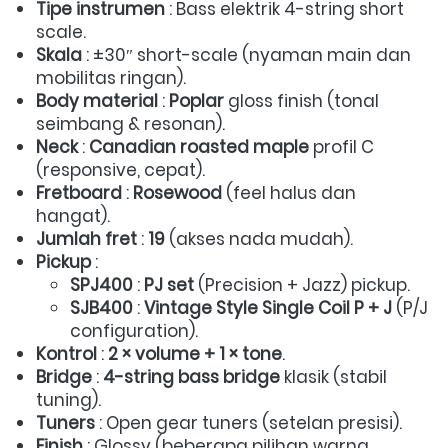
Tipe instrumen
 : Bass elektrik 4-string short 
scale.  
Skala
 : ±30″ short-scale (nyaman main dan 
mobilitas ringan).  
Body material
 : 
Poplar
 gloss finish (tonal 
seimbang & resonan).  
Neck
 : 
Canadian roasted maple
 profil C 
(responsive, cepat).  
Fretboard
 : 
Rosewood
 (feel halus dan 
hangat).  
Jumlah fret
 : 
19
 (akses nada mudah).  
Pickup
 :  
SPJ400
 : 
PJ set
 (Precision + Jazz) pickup.  
SJB400
 : 
Vintage Style Single Coil P + J
 (P/J 
configuration).  
Kontrol
 : 
2 × volume + 1 × tone
.  
Bridge
 : 
4-string bass bridge
 klasik (stabil 
tuning).  
Tuners
 : Open gear tuners (setelan presisi).  
Finish
 : Glossy (beberapa pilihan warna 