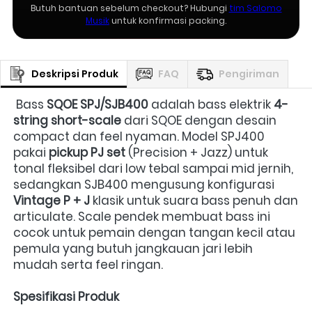
Butuh bantuan sebelum checkout? Hubungi
tim Salomo
Musik
untuk konfirmasi packing.
Deskripsi Produk
FAQ
Pengiriman
 Bass 
SQOE SPJ/SJB400
 adalah bass elektrik 
4-
string short-scale
 dari SQOE dengan desain 
compact dan feel nyaman. Model SPJ400 
pakai 
pickup PJ set
 (Precision + Jazz) untuk 
tonal fleksibel dari low tebal sampai mid jernih, 
sedangkan SJB400 mengusung konfigurasi 
Vintage P + J
 klasik untuk suara bass penuh dan 
articulate. Scale pendek membuat bass ini 
cocok untuk pemain dengan tangan kecil atau 
pemula yang butuh jangkauan jari lebih 
mudah serta feel ringan.  
Spesifikasi Produk