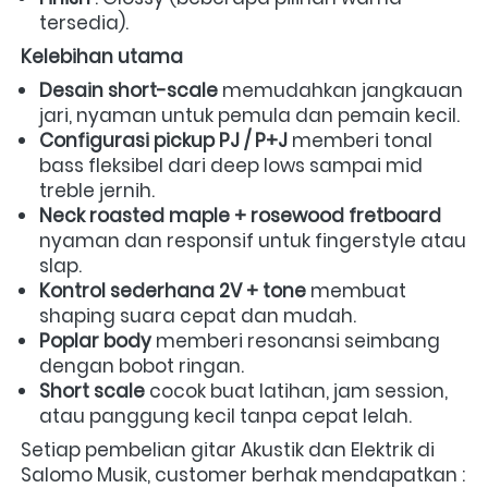
tersedia).  
Kelebihan utama
Desain short-scale
 memudahkan jangkauan 
jari, nyaman untuk pemula dan pemain kecil.  
Configurasi pickup PJ / P+J
 memberi tonal 
bass fleksibel dari deep lows sampai mid 
treble jernih.  
Neck roasted maple + rosewood fretboard
nyaman dan responsif untuk fingerstyle atau 
slap.  
Kontrol sederhana 2V + tone
 membuat 
shaping suara cepat dan mudah.  
Poplar body
 memberi resonansi seimbang 
dengan bobot ringan.  
Short scale
 cocok buat latihan, jam session, 
atau panggung kecil tanpa cepat lelah.
Setiap pembelian gitar Akustik dan Elektrik di 
Salomo Musik, customer berhak mendapatkan :