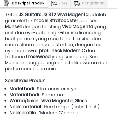
Deskripsi Produk
FAQ
Pengiriman
 Gitar 
JS Guitars JS ST2 Viva Magenta
 adalah 
gitar elektrik 
model Stratocaster
 dari seri 
Munsell
 dengan finishing 
Viva Magenta
 yang 
unik dan eye-catching. Gitar ini dirancang 
buat pemain yang mau tonal fleksibel dari 
suara clean sampai distortion, dengan feel 
nyaman lewat 
profil neck Modern C
 dan 
fretboard 
rosewood
 yang seimbang. Seri 
Munsell menggabungkan estetika warna dan 
performance bermain.  
Spesifikasi Produk
Model bodi
 : Stratocaster style.  
Material bodi
 : Samama.  
Warna/finish
 : 
Viva Magenta, Gloss
.  
Neck material
 : Hard maple (satin finish).  
Neck profile
 : “Modern C” shape.  