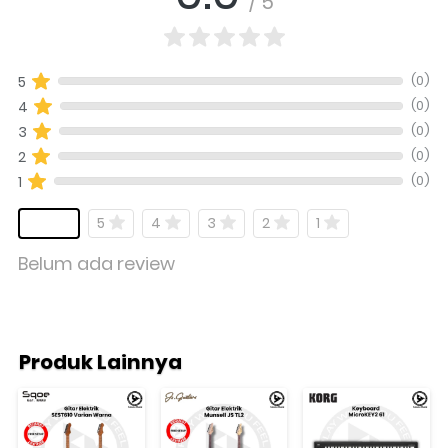
/ 5
(0)
5
(0)
4
(0)
3
(0)
2
(0)
1
5
4
3
2
1
Belum ada review
Produk Lainnya