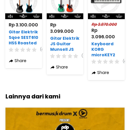
Rp 3.100.000
Rp 
Rp 3.870.000
Rp 
3.099.000
Gitar Elektrik
3.096.000
Sqoe SEST610
Gitar Elektrik
HSS Roasted
JS Guitar
Keyboard
Maple Varian
Munsell JS
KORG
(0)
Warna
TL2 Varian
microKEY2
(0)
Original
Warna
61-Key
Share
(0)
Bluetooth
Share
Share
Lainnya dari kami