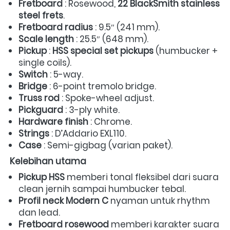
Fretboard
 : Rosewood, 
22 BlackSmith stainless 
steel frets
.  
Fretboard radius
 : 9.5″ (241 mm).  
Scale length
 : 25.5″ (648 mm).  
Pickup
 : 
HSS special set pickups
 (humbucker + 
single coils).  
Switch
 : 5-way.  
Bridge
 : 6-point tremolo bridge.  
Truss rod
 : Spoke-wheel adjust.  
Pickguard
 : 3-ply white.  
Hardware finish
 : Chrome.  
Strings
 : D’Addario EXL110.  
Case
 : Semi-gigbag (varian paket).  
Kelebihan utama
Pickup HSS
 memberi tonal fleksibel dari suara 
clean jernih sampai humbucker tebal.  
Profil neck Modern C
 nyaman untuk rhythm 
dan lead.  
Fretboard rosewood
 memberi karakter suara 