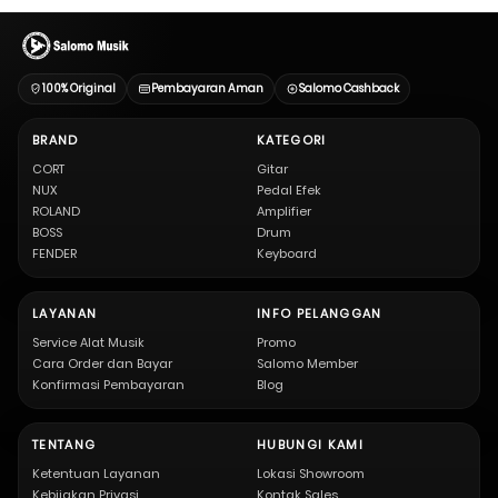
100% Original
Pembayaran Aman
Salomo Cashback
BRAND
KATEGORI
CORT
Gitar
NUX
Pedal Efek
ROLAND
Amplifier
BOSS
Drum
FENDER
Keyboard
LAYANAN
INFO PELANGGAN
Service Alat Musik
Promo
Cara Order dan Bayar
Salomo Member
Konfirmasi Pembayaran
Blog
TENTANG
HUBUNGI KAMI
Ketentuan Layanan
Lokasi Showroom
Kebijakan Privasi
Kontak Sales