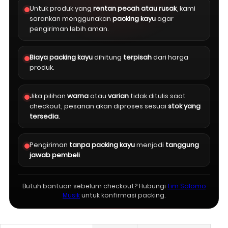
Untuk produk yang
rentan pecah atau rusak
, kami
sarankan menggunakan
packing kayu
agar
pengiriman lebih aman.
Biaya packing kayu
dihitung
terpisah
dari harga
produk.
Jika pilihan
warna
atau
varian
tidak ditulis saat
checkout, pesanan akan diproses sesuai
stok yang
tersedia
.
Pengiriman
tanpa packing kayu
menjadi
tanggung
jawab pembeli
.
Butuh bantuan sebelum checkout? Hubungi
tim Salomo
Musik
untuk konfirmasi packing.