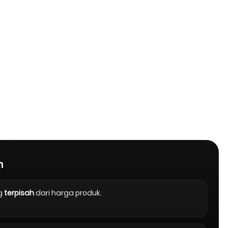
n
g
terpisah
dari harga produk.