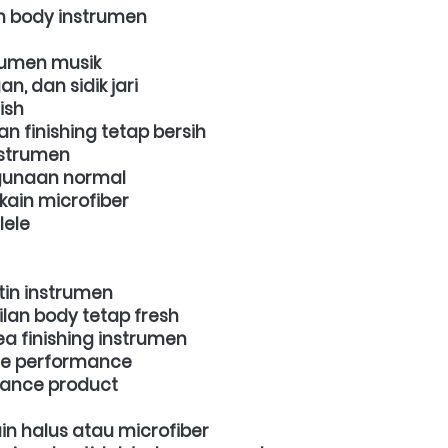
 body instrumen
trumen musik
, dan sidik jari
ish
 finishing tetap bersih
nstrumen
ggunaan normal
ain microfiber
lele
tin instrumen
an body tetap fresh
a finishing instrumen
live performance
nance product
n halus atau microfiber