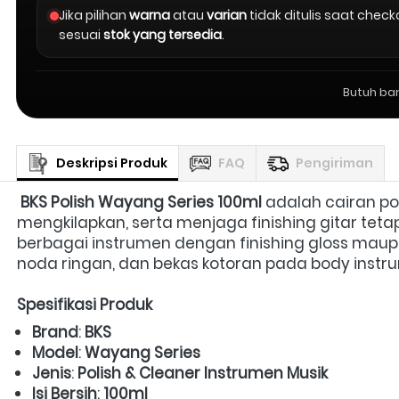
Jika pilihan
warna
atau
varian
tidak ditulis saat chec
sesuai
stok yang tersedia
.
Butuh ba
Deskripsi Produk
FAQ
Pengiriman
BKS Polish Wayang Series 100ml
 adalah cairan p
mengkilapkan, serta menjaga finishing gitar tetap 
berbagai instrumen dengan finishing gloss maupu
noda ringan, dan bekas kotoran pada body instru
Spesifikasi Produk
Brand
: 
BKS
Model
: 
Wayang Series
Jenis
: 
Polish & Cleaner Instrumen Musik
Isi Bersih
: 
100ml