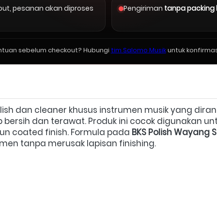
kout, pesanan akan diproses
Pengiriman
tanpa packing
ntuan sebelum checkout? Hubungi
tim Salomo Musik
untuk konfirmas
olish dan cleaner khusus instrumen musik yang di
bersih dan terawat. Produk ini cocok digunakan untuk g
n coated finish. Formula pada 
BKS Polish Wayang S
men tanpa merusak lapisan finishing. 