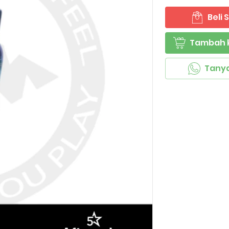
Beli
`
Tambah 
`
Tany
`