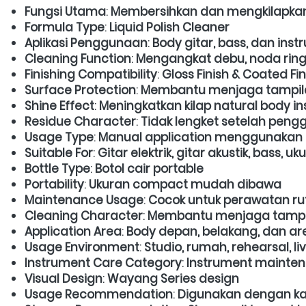
Fungsi Utama
: 
Membersihkan dan mengkilapkan
Formula Type
: 
Liquid Polish Cleaner
Aplikasi Penggunaan
: 
Body gitar, bass, dan ins
Cleaning Function
: 
Mengangkat debu, noda ringan
Finishing Compatibility
: 
Gloss Finish & Coated Fin
Surface Protection
: 
Membantu menjaga tampilan
Shine Effect
: 
Meningkatkan kilap natural body i
Residue Character
: 
Tidak lengket setelah pen
Usage Type
: 
Manual application menggunakan k
Suitable For
: 
Gitar elektrik, gitar akustik, bass, uku
Bottle Type
: 
Botol cair portable
Portability
: 
Ukuran compact mudah dibawa
Maintenance Usage
: 
Cocok untuk perawatan ru
Cleaning Character
: 
Membantu menjaga tampil
Application Area
: 
Body depan, belakang, dan are
Usage Environment
: 
Studio, rumah, rehearsal, 
Instrument Care Category
: 
Instrument mainte
Visual Design
: 
Wayang Series design
Usage Recommendation
: 
Digunakan dengan kai