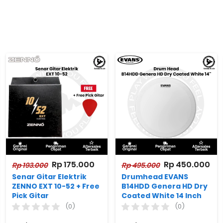
Rp 175.000
Rp 450.000
Rp 193.000
Rp 495.000
Senar Gitar Elektrik
Drumhead EVANS
ZENNO EXT 10-52 + Free
B14HDD Genera HD Dry
Pick Gitar
Coated White 14 Inch
(0)
(0)