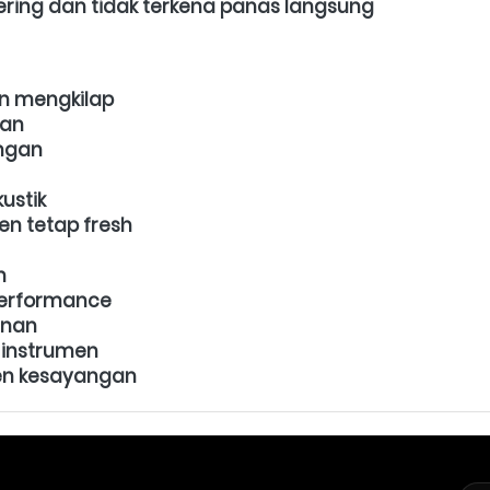
ering dan tidak terkena panas langsung
n mengkilap
ian
ingan
ustik
n tetap fresh
n
performance
anan
 instrumen
men kesayangan