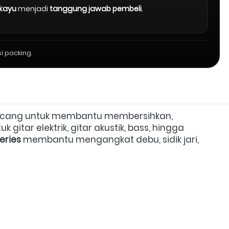
 kayu
menjadi
tanggung jawab pembeli
.
i packing.
rancang untuk membantu membersihkan, 
itar elektrik, gitar akustik, bass, hingga 
eries
 membantu mengangkat debu, sidik jari, 