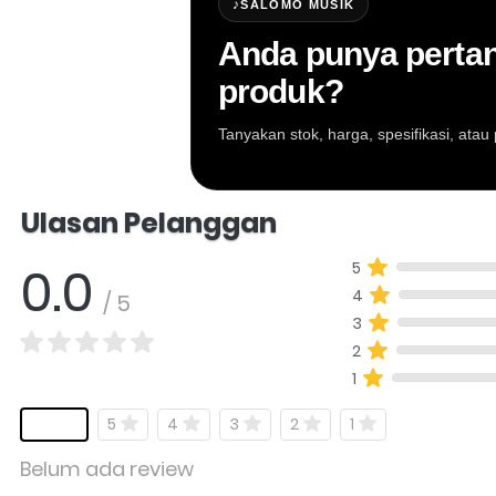
♪
SALOMO MUSIK
Anda punya pertan
produk?
Tanyakan stok, harga, spesifikasi, at
Salomo Musik melayani pertanyaan produk al
Ulasan Pelanggan
0.0
5
4
/ 5
3
2
1
5
4
3
2
1
Belum ada review