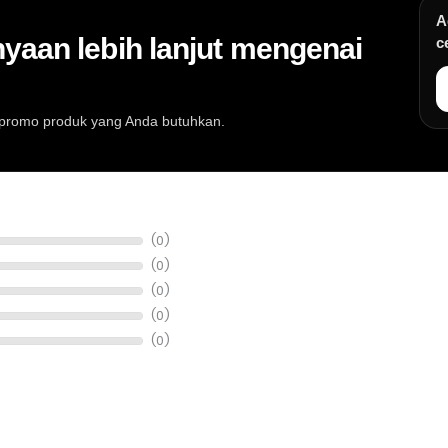
A
yaan lebih lanjut mengenai
c
au promo produk yang Anda butuhkan.
at musik, info stok, harga, promo, spesifikasi, dan konsultasi pembeli
(0)
(0)
(0)
(0)
(0)