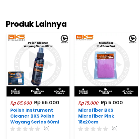
Produk Lainnya
Rp 55.000
Rp 5.000
Rp 65.000
Rp 15.000
Polish Instrument
Microfiber BKS
Cleaner BKS Polish
Microfiber Pink
Wayang Series 60ml
18x20cm
(0)
(0)