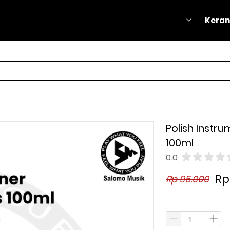
Keran
Keran
Polish Instr
100ml
0.0
Rp
Rp 95.000