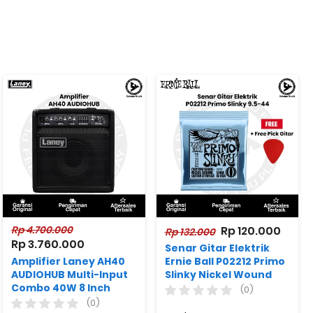
Rp 4.700.000
Rp 120.000
Rp 132.000
Rp 3.760.000
Senar Gitar Elektrik
Amplifier Laney AH40
Ernie Ball P02212 Primo
AUDIOHUB Multi-Input
Slinky Nickel Wound
Combo 40W 8 Inch
9.5-44 + Free Pick Gitar
(0)
Woofer
(0)