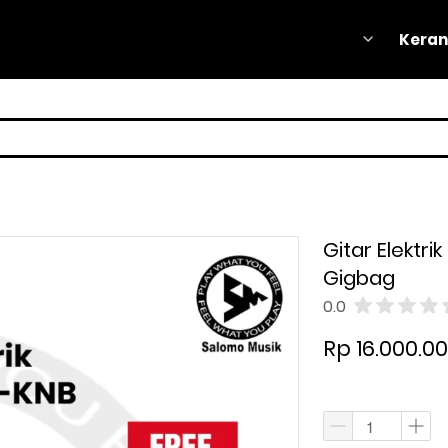
Keran
Keran
Gitar Elektr
Gigbag
0.0
Rp 16.000.0