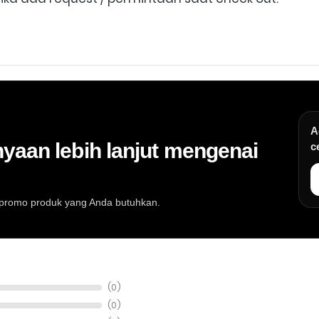
A
yaan lebih lanjut mengenai
c
au promo produk yang Anda butuhkan.
at musik, info stok, harga, promo, spesifikasi, dan konsultasi pembeli
(0)
(0)