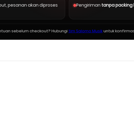
kout, pesanan akan diproses
Pengiriman
tanpa packing
ntuan sebelum checkout? Hubungi
tim Salomo Musik
untuk konfirmas