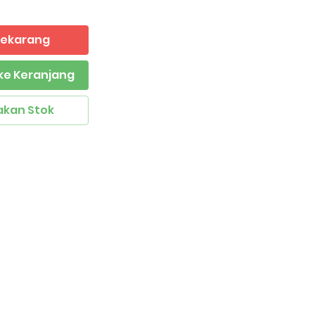
 Sekarang
ke Keranjang
akan Stok