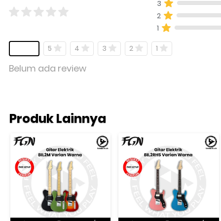
3
2
1
5
4
3
2
1
Belum ada review
Produk Lainnya