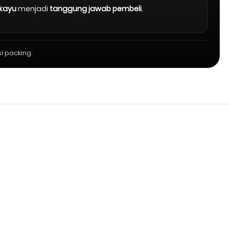
 kayu
menjadi
tanggung jawab pembeli
.
i packing.