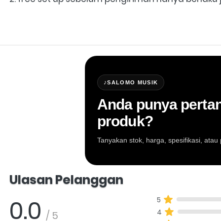
♪
SALOMO MUSIK
Anda punya pertan
produk?
Tanyakan stok, harga, spesifikasi, at
Salomo Musik melayani pertanyaan produk al
Ulasan Pelanggan
0.0
5
4
/ 5