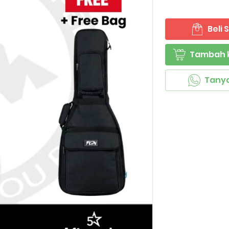
Beli
`
Tambah 
`
Tany
`