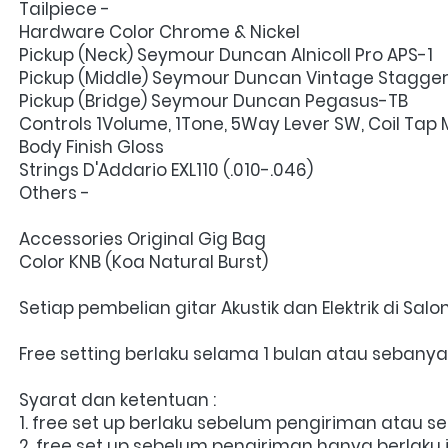
Tailpiece -
Hardware Color Chrome & Nickel
Pickup (Neck) Seymour Duncan AlnicoII Pro APS-1
Pickup (Middle) Seymour Duncan Vintage Stagger
Pickup (Bridge) Seymour Duncan Pegasus-TB
Controls 1Volume, 1Tone, 5Way Lever SW, Coil Tap 
Body Finish Gloss
Strings D'Addario EXL110 (.010-.046)
Others -
Accessories Original Gig Bag
Color KNB (Koa Natural Burst)
Setiap pembelian gitar Akustik dan Elektrik di Sa
Free setting berlaku selama 1 bulan atau sebany
Syarat dan ketentuan :
1. free set up berlaku sebelum pengiriman atau 
2. free set up sebelum pengiriman hanya berlaku 