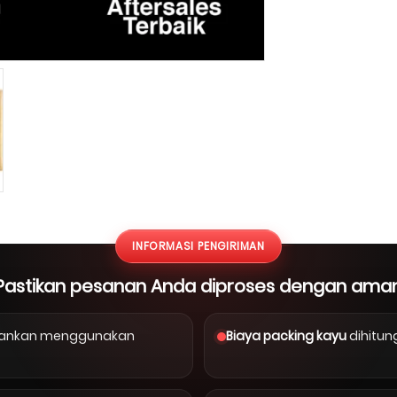
INFORMASI PENGIRIMAN
Pastikan pesanan Anda diproses dengan ama
arankan menggunakan
Biaya packing kayu
dihitun