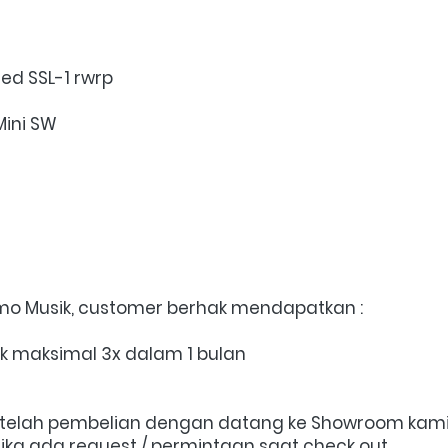
ed SSL-1 rwrp
Mini SW
lomo Musik, customer berhak mendapatkan : 
ak maksimal 3x dalam 1 bulan
setelah pembelian dengan datang ke Showroom kami 
jika ada request / permintaan saat check out.