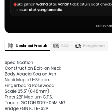
Jika pilihan
warna
atau
varian
tidak ditulis saat chec
sesuai
stok yang tersedia
.
Butuh ba
Deskripsi Produk
FAQ
Pengiriman
Specification
Construction Bolt-on Neck
Body Acacia Koa on Ash
Neck Maple U-Shape
Fingerboard Rosewood
Scale 25.5" (648mm)
Frets 22F Medium C.F.S.
Tuners GOTOH SD91-05M MG
Bridge FGN FJTR-S2P