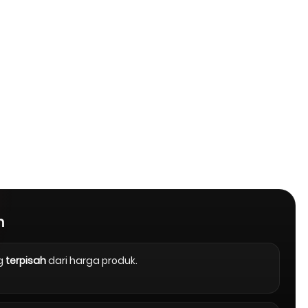
n
g
terpisah
dari harga produk.