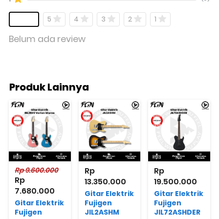
5
4
3
2
1
Belum ada review
Produk Lainnya
Rp 9.600.000
Rp 
Rp 
Rp 
13.350.000
19.500.000
7.680.000
Gitar Elektrik
Gitar Elektrik
Gitar Elektrik
Fujigen
Fujigen
Fujigen
JIL2ASHM
JIL72ASHDER