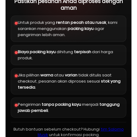
Pastikan pesanan Anda diproses dengan
aman
Untuk produk yang
rentan pecah atau rusak
, kami
sarankan menggunakan
packing kayu
agar
pengiriman lebih aman.
Biaya packing kayu
dihitung
terpisah
dari harga
produk.
Jika pilihan
warna
atau
varian
tidak ditulis saat
checkout, pesanan akan diproses sesuai
stok yang
tersedia
.
Pengiriman
tanpa packing kayu
menjadi
tanggung
jawab pembeli
.
Butuh bantuan sebelum checkout? Hubungi
tim Salomo
Musik
untuk konfirmasi packing.