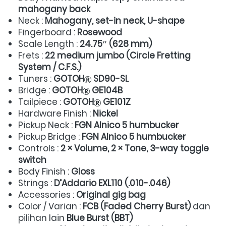
mahogany back
Neck : 
Mahogany, set-in neck, U-shape
Fingerboard : 
Rosewood
Scale Length : 
24.75″ (628 mm)
Frets : 
22 medium jumbo (Circle Fretting 
System / C.F.S.)
Tuners : 
GOTOH
 SD90-SL
Bridge : 
GOTOH
 GE104B
Tailpiece : 
GOTOH
 GE101Z
Hardware Finish : 
Nickel
Pickup Neck : 
FGN Alnico 5 humbucker
Pickup Bridge : 
FGN Alnico 5 humbucker
Controls : 
2 × Volume, 2 × Tone, 3-way toggle 
switch
Body Finish : 
Gloss
Strings : 
D’Addario EXL110 (.010-.046)
Accessories : 
Original gig bag
Color / Varian : 
FCB (Faded Cherry Burst)
 dan 
pilihan lain 
Blue Burst (BBT)