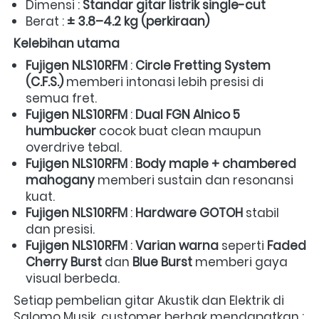
Dimensi : 
Standar gitar listrik single-cut
Berat : 
± 3.8–4.2 kg (perkiraan)
Kelebihan utama
Fujigen NLS10RFM
 : 
Circle Fretting System 
(C.F.S.)
 memberi intonasi lebih presisi di 
semua fret.  
Fujigen NLS10RFM
 : 
Dual FGN Alnico 5 
humbucker
 cocok buat clean maupun 
overdrive tebal.  
Fujigen NLS10RFM
 : 
Body maple + chambered 
mahogany
 memberi sustain dan resonansi 
kuat.  
Fujigen NLS10RFM
 : 
Hardware GOTOH
 stabil 
dan presisi.  
Fujigen NLS10RFM
 : 
Varian warna
 seperti 
Faded 
Cherry Burst
 dan 
Blue Burst
 memberi gaya 
visual berbeda. 
Setiap pembelian gitar Akustik dan Elektrik di 
Salomo Musik, customer berhak mendapatkan :