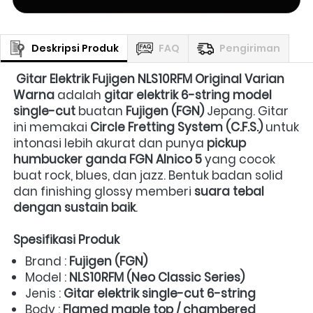
Deskripsi Produk
FAQ
Pengiriman
Gitar Elektrik Fujigen NLS10RFM Original Varian 
Warna
 adalah 
gitar elektrik 6-string model 
single-cut
 buatan 
Fujigen (FGN)
 Jepang. Gitar 
ini memakai 
Circle Fretting System (C.F.S.)
 untuk 
intonasi lebih akurat dan punya 
pickup 
humbucker ganda FGN Alnico 5
 yang cocok 
buat rock, blues, dan jazz. Bentuk badan solid 
dan finishing glossy memberi 
suara tebal 
dengan sustain baik
.  
Spesifikasi Produk
Brand : 
Fujigen (FGN)
Model : 
NLS10RFM (Neo Classic Series)
Jenis : 
Gitar elektrik single-cut 6-string
Body : 
Flamed maple top / chambered 