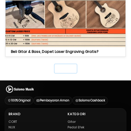
Beli Gitar & Bass, Dapet Laser Engraving Gratis?
`
100% Original
Pembayaran Aman
Salomo Cashback
BRAND
KATEGORI
CORT
Gitar
NUX
Pedal Efek