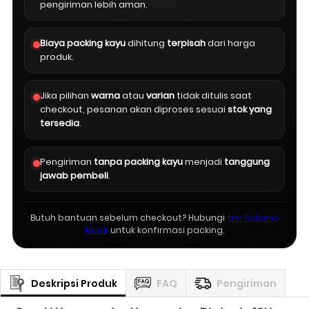
pengiriman lebih aman.
Biaya packing kayu
dihitung
terpisah
dari harga
produk.
Jika pilihan
warna
atau
varian
tidak ditulis saat
checkout, pesanan akan diproses sesuai
stok yang
tersedia
.
Pengiriman
tanpa packing kayu
menjadi
tanggung
jawab pembeli
.
Butuh bantuan sebelum checkout? Hubungi
tim Salomo
Musik
untuk konfirmasi packing.
Deskripsi Produk
FAQ
Pengiriman