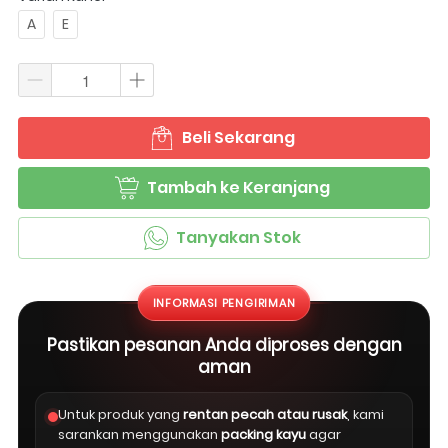
A
E
Beli Sekarang
`
Tambah ke Keranjang
`
Tanyakan Stok
`
INFORMASI PENGIRIMAN
Pastikan pesanan Anda diproses dengan
aman
Untuk produk yang
rentan pecah atau rusak
, kami
sarankan menggunakan
packing kayu
agar