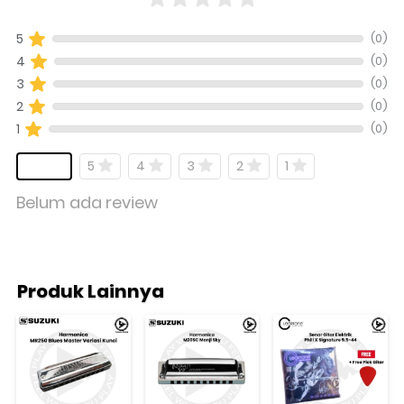
(0)
5
(0)
4
(0)
3
(0)
2
(0)
1
5
4
3
2
1
Belum ada review
Produk Lainnya