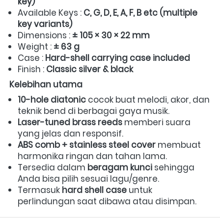
key)
Available Keys : 
C, G, D, E, A, F, B etc (multiple 
key variants)
Dimensions : 
± 105 × 30 × 22 mm
Weight : 
± 63 g
Case : 
Hard-shell carrying case included
Finish : 
Classic silver & black
Kelebihan utama
10-hole diatonic
 cocok buat melodi, akor, dan 
teknik bend di berbagai gaya musik.  
Laser-tuned brass reeds
 memberi suara 
yang jelas dan responsif.  
ABS comb + stainless steel cover
 membuat 
harmonika ringan dan tahan lama.  
Tersedia dalam 
beragam kunci
 sehingga 
Anda bisa pilih sesuai lagu/genre.  
Termasuk 
hard shell case
 untuk 
perlindungan saat dibawa atau disimpan.