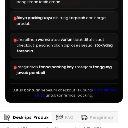
pengiriman lebih aman.
Biaya packing kayu
dihitung
terpisah
dari harga
produk.
Jika pilihan
warna
atau
varian
tidak ditulis saat
checkout, pesanan akan diproses sesuai
stok yang
tersedia
.
Pengiriman
tanpa packing kayu
menjadi
tanggung
jawab pembeli
.
Butuh bantuan sebelum checkout? Hubungi
tim Salomo
Musik
untuk konfirmasi packing.
Deskripsi Produk
FAQ
Pengiriman