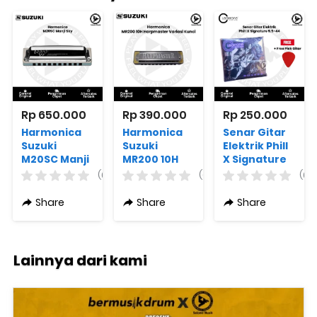
Rp 650.000
Rp 390.000
Rp 250.000
Harmonica
Harmonica
Senar Gitar
Suzuki
Suzuki
Elektrik Phill
M20SC Manji
MR200 10H
X Signature
Sky
Harpmaster
9.5-44 + Free
(0)
(0)
(0)
Variasi Kunci
Pick Gitar
Share
Share
Share
Lainnya dari kami