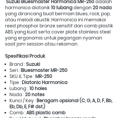
Suzuki Bluesmaster Harmonica MR-250
 adalah 
harmonica diatonik 
10 lubang
 dengan 
20 nada
yang dirancang buat bermain blues, rock, pop, 
atau melodi akustik. Harmonica ini memakai 
reed phosphor bronze sensitif dan comb plastik 
ABS yang kuat serta cover plate stainless steel 
yang ergonomis untuk pegangan nyaman 
saat jam session atau rekaman.  
Spesifikasi Produk
Brand : 
Suzuki
Seri : 
Bluesmaster MR-250
SKU & Tipe : 
MR-250
Tipe : 
Diatonic Harmonica
Lubang : 
10 holes
Nada : 
20 notes
Kunci / Key : 
Beragam opsional (C, G, A, D, F, Bb, 
Eb, Db, E, F# dst.)
Comb : 
ABS plastic comb