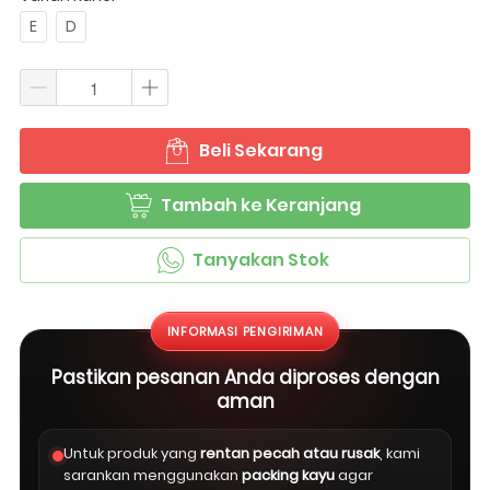
E
D
Beli Sekarang
`
Tambah ke Keranjang
`
Tanyakan Stok
`
INFORMASI PENGIRIMAN
Pastikan pesanan Anda diproses dengan
aman
Untuk produk yang
rentan pecah atau rusak
, kami
sarankan menggunakan
packing kayu
agar