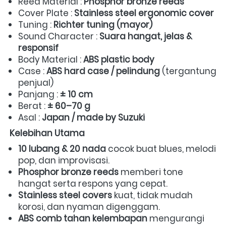
Reed Material : 
Phosphor bronze reeds
Cover Plate : 
Stainless steel ergonomic cover
Tuning : 
Richter tuning (mayor)
Sound Character : 
Suara hangat, jelas & 
responsif
Body Material : 
ABS plastic body
Case : 
ABS hard case / pelindung
 (tergantung 
penjual)  
Panjang : 
± 10 cm
Berat : 
± 60–70 g
Asal : 
Japan / made by Suzuki
Kelebihan Utama
10 lubang & 20 nada
 cocok buat blues, melodi 
pop, dan improvisasi.  
Phosphor bronze reeds
 memberi tone 
hangat serta respons yang cepat.  
Stainless steel covers
 kuat, tidak mudah 
korosi, dan nyaman digenggam.  
ABS comb tahan kelembapan
 mengurangi 