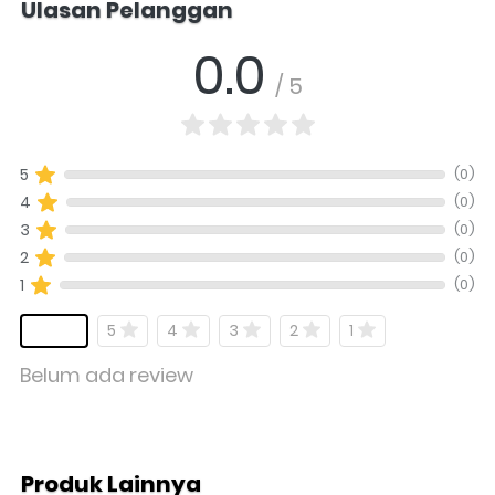
Ulasan Pelanggan
0.0
/ 5
(0)
5
(0)
4
(0)
3
(0)
2
(0)
1
5
4
3
2
1
Belum ada review
Produk Lainnya