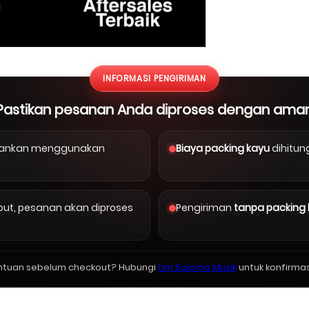
INFORMASI PENGIRIMAN
Pastikan pesanan Anda diproses dengan ama
arankan menggunakan
Biaya packing kayu
dihitun
kout, pesanan akan diproses
Pengiriman
tanpa packing
ntuan sebelum checkout? Hubungi
tim Salomo Musik
untuk konfirmas