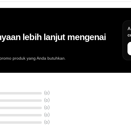
A
yaan lebih lanjut mengenai
c
au promo produk yang Anda butuhkan.
at musik, info stok, harga, promo, spesifikasi, dan konsultasi pembeli
(0)
(0)
(0)
(0)
(0)