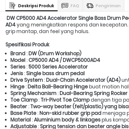
Deskripsi Produk
FAQ
Pengiriman
DW CP5000 AD4 Accelerator Single Bass Drum Pe
AD4
 yang meningkatkan respons dan kecepatan. P
grip mantap, dan feel yang halus.  
Spesifikasi Produk
Brand
 : 
DW (Drum Workshop)
Model
 : 
CP5000 AD4 / DWCP5000AD4
Series
 : 
5000 Series Accelerator
Jenis
 : 
Single bass drum pedal
Drive System
 : 
Dual-Chain Accelerator (AD4)
 un
Hinge
 : 
Delta Ball-Bearing Hinge
 buat motion ha
Spring Mechanism
 : 
Dual-Bearing Spring Rocker
Toe Clamp
 : 
Tri-Pivot Toe Clamp
 dengan tiga pad
Beater
 : 
Two-way beater (felt/plastic) yang bisa
Base Plate
 : 
Non-skid rubber grip pad
 menjaga p
Material
 : 
Aluminium body & linkages
 plus kompo
Adjustable
 : 
Spring tension dan beater angle bis