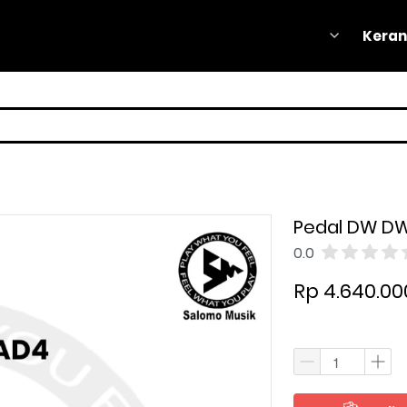
Keran
Keran
Pedal DW D
0.0
Rp 4.640.00