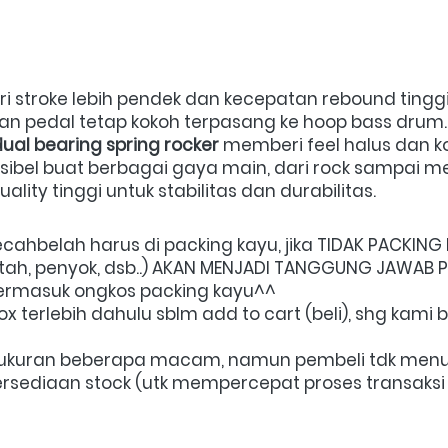
 stroke lebih pendek dan kecepatan rebound tinggi.
n pedal tetap kokoh terpasang ke hoop bass drum. 
ual bearing spring rocker
 memberi feel halus dan ko
eksibel buat berbagai gaya main, dari rock sampai met
uality tinggi untuk stabilitas dan durabilitas.
ahbelah harus di packing kayu, jika TIDAK PACKIN
patah, penyok, dsb..) AKAN MENJADI TANGGUNG JAWAB 
 termasuk ongkos packing kayu^^
x terlebih dahulu sblm add to cart (beli), shg kami
a / ukuran beberapa macam, namun pembeli tdk menuli
sediaan stock (utk mempercepat proses transaksi 