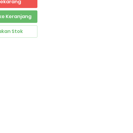
 Sekarang
ke Keranjang
akan Stok