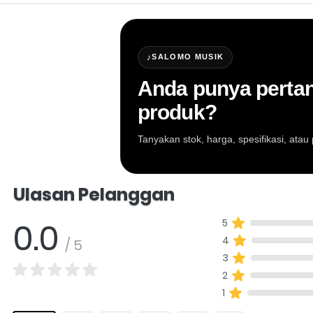
♪
SALOMO MUSIK
Anda punya pertan
produk?
Tanyakan stok, harga, spesifikasi, at
Salomo Musik melayani pertanyaan produk al
Ulasan Pelanggan
0.0
5
4
/ 5
3
2
1