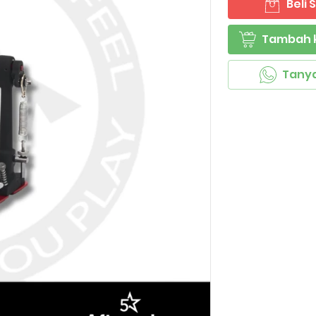
Beli
`
Tambah 
`
Tany
`