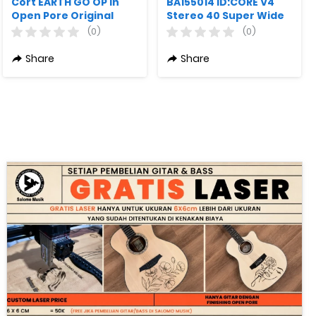
Cort EARTH GO OP in
BA155014 ID:CORE V4
Open Pore Original
Stereo 40 Super Wide
Stereo 40 Watt STD
(0)
(0)
Black Original
Share
Share