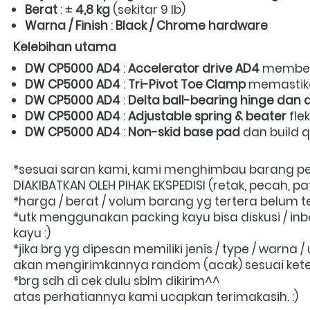
Berat
 : ± 
4,8 kg
 (sekitar 9 lb)  
Warna / Finish
 : 
Black / Chrome hardware
Kelebihan utama
DW CP5000 AD4
 : 
Accelerator drive AD4
 memberi
DW CP5000 AD4
 : 
Tri-Pivot Toe Clamp
 memastika
DW CP5000 AD4
 : 
Delta ball-bearing hinge dan d
DW CP5000 AD4
 : 
Adjustable spring & beater
 fl
DW CP5000 AD4
 : 
Non-skid base pad
 dan build q
*sesuai saran kami, kami menghimbau barang pec
DIAKIBATKAN OLEH PIHAK EKSPEDISI (retak, pecah, 
*harga / berat / volum barang yg tertera belum
*utk menggunakan packing kayu bisa diskusi / inbo
kayu :)
*jika brg yg dipesan memiliki jenis / type / warn
akan mengirimkannya random (acak) sesuai keter
*brg sdh di cek dulu sblm dikirim^^
atas perhatiannya kami ucapkan terimakasih. :)