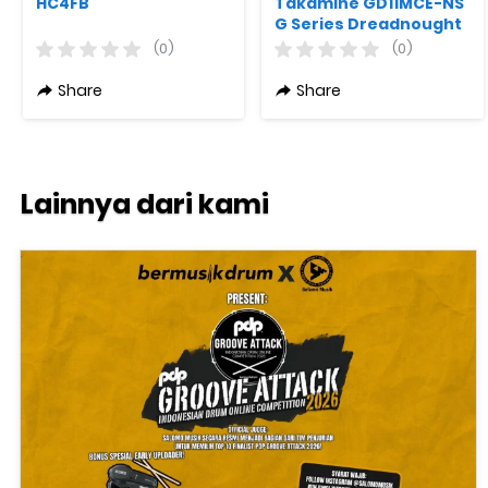
HC4FB
Takamine GD11MCE-NS
G Series Dreadnought
Original
(0)
(0)
Share
Share
Lainnya dari kami