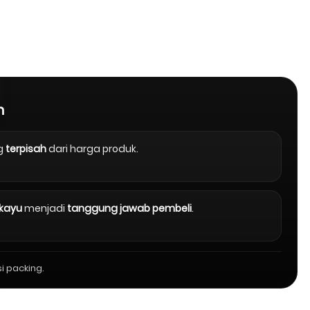
n
g
terpisah
dari harga produk.
 kayu
menjadi
tanggung jawab pembeli
.
i packing.