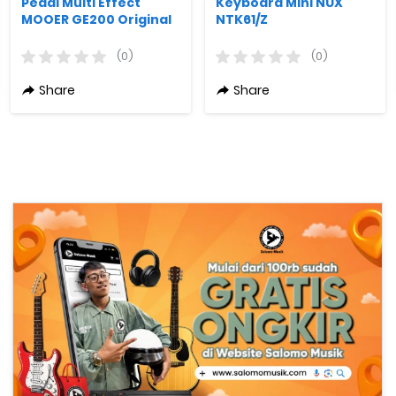
Pedal Multi Effect
Keyboard Mini NUX
MOOER GE200 Original
NTK61/Z
(0)
(0)
Share
Share