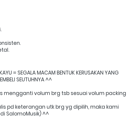
  
 
nsisten.  
al.  
G KAYU = SEGALA MACAM BENTUK KERUSAKAN YANG 
PEMBELI SEUTUHNYA ^^
 bs mengganti volum brg tsb sesuai volum packing 
s pd keterangan utk brg yg dipilih, maka kami 
di SalomoMusik) ^^