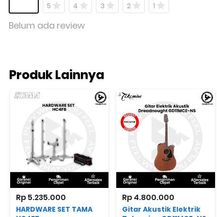
5
4
3
2
1
Belum ada review
Produk Lainnya
Rp 5.235.000
Rp 4.800.000
HARDWARE SET TAMA
Gitar Akustik Elektrik