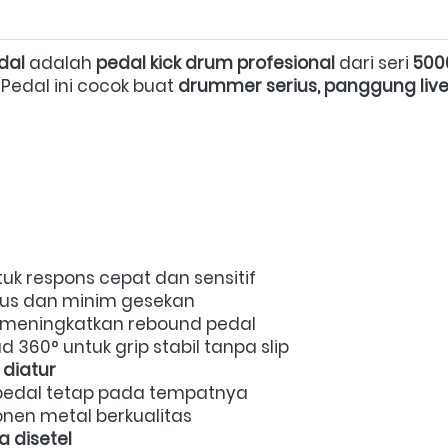
dal
 adalah 
pedal kick drum profesional
 dari seri 
500
edal ini cocok buat 
drummer serius, panggung live
tuk respons cepat dan sensitif  
lus dan minim gesekan  
 meningkatkan rebound pedal  
 360° untuk grip stabil tanpa slip  
 diatur
edal tetap pada tempatnya  
nen metal berkualitas  
a disetel