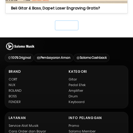
Beli Gitar & Bass, Dapet Laser Engraving Gratis?
`
100% Original
Pembayaran Aman
Salomo Cashback
BRAND
KATEGORI
CORT
Gitar
NUX
Pedal Efek
ROLAND
Amplifier
BOSS
Drum
FENDER
Keyboard
LAYANAN
INFO PELANGGAN
Service Alat Musik
Promo
Cara Order dan Bayar
Salomo Member