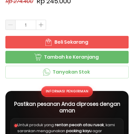
Rp 245.000
Rp 274.400
Beli Sekarang
`
Tambah ke Keranjang
`
Tanyakan Stok
`
INFORMASI PENGIRIMAN
Pastikan pesanan Anda diproses dengan
aman
Untuk produk yang
rentan pecah atau rusak
, kami
sarankan menggunakan
packing kayu
agar