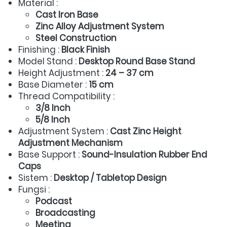
Material :  
Cast Iron Base
Zinc Alloy Adjustment System
Steel Construction
Finishing : 
Black Finish
Model Stand : 
Desktop Round Base Stand
Height Adjustment : 
24 – 37 cm
Base Diameter : 
15 cm
Thread Compatibility :  
3/8 Inch
5/8 Inch
Adjustment System : 
Cast Zinc Height 
Adjustment Mechanism
Base Support : 
Sound-Insulation Rubber End 
Caps
Sistem : 
Desktop / Tabletop Design
Fungsi :  
Podcast
Broadcasting
Meeting