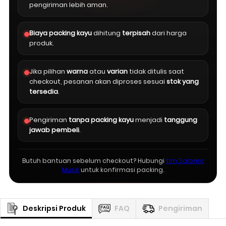
pengiriman lebih aman.
Biaya packing kayu
dihitung
terpisah
dari harga
produk.
Jika pilihan
warna
atau
varian
tidak ditulis saat
checkout, pesanan akan diproses sesuai
stok yang
tersedia
.
Pengiriman
tanpa packing kayu
menjadi
tanggung
jawab pembeli
.
Butuh bantuan sebelum checkout? Hubungi
tim Salomo
Musik
untuk konfirmasi packing.
Deskripsi Produk
FAQ
Pengiriman