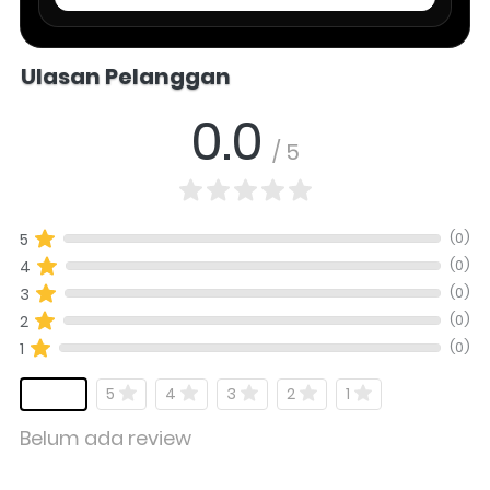
Salomo Musik melayani pertanyaan produk alat musik, info stok, har
Ulasan Pelanggan
0.0
/ 5
(0)
5
(0)
4
(0)
3
(0)
2
(0)
1
5
4
3
2
1
Belum ada review