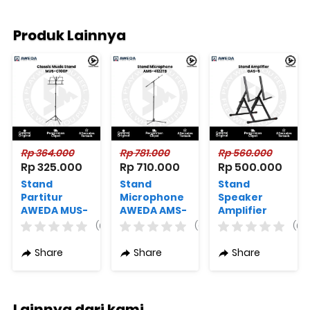
Produk Lainnya
Rp 364.000
Rp 781.000
Rp 560.000
Rp 325.000
Rp 710.000
Rp 500.000
Stand
Stand
Stand
Partitur
Microphone
Speaker
AWEDA MUS-
AWEDA AMS-
Amplifier
C100P
4122TB
Monitor
(0)
(0)
(0)
CLassic
AWEDA GAS-
Music Stand
5 Louder Pro
Share
Share
Share
Series
Lainnya dari kami