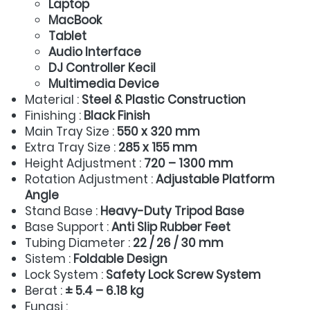
Laptop
MacBook
Tablet
Audio Interface
DJ Controller Kecil
Multimedia Device
Material : 
Steel & Plastic Construction
Finishing : 
Black Finish
Main Tray Size : 
550 x 320 mm
Extra Tray Size : 
285 x 155 mm
Height Adjustment : 
720 – 1300 mm
Rotation Adjustment : 
Adjustable Platform 
Angle
Stand Base : 
Heavy-Duty Tripod Base
Base Support : 
Anti Slip Rubber Feet
Tubing Diameter : 
22 / 26 / 30 mm
Sistem : 
Foldable Design
Lock System : 
Safety Lock Screw System
Berat : 
± 5.4 – 6.18 kg
Fungsi :  