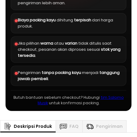
pengiriman lebih aman.
Biaya packing kayu
dihitung
terpisah
dari harga
produk.
Jika pilihan
warna
atau
varian
tidak ditulis saat
checkout, pesanan akan diproses sesuai
stok yang
tersedia
.
Pengiriman
tanpa packing kayu
menjadi
tanggung
jawab pembeli
.
Butuh bantuan sebelum checkout? Hubungi
tim Salomo
Musik
untuk konfirmasi packing.
Deskripsi Produk
FAQ
Pengiriman