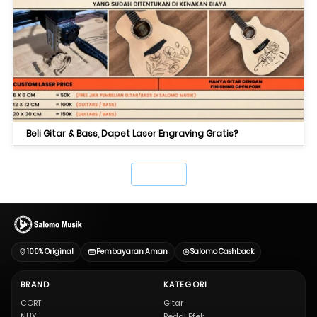
Beli Gitar & Bass, Dapet Laser Engraving Gratis?
`
100% Original
Pembayaran Aman
Salomo Cashback
BRAND
KATEGORI
CORT
Gitar
NUX
Pedal Efek