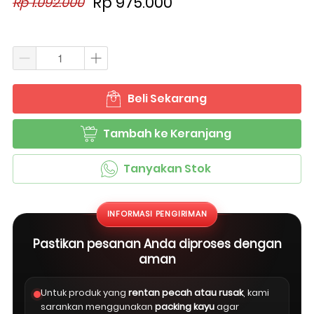
Rp 975.000
Rp 1.092.000
Beli Sekarang
`
Tambah ke Keranjang
`
Tanyakan Stok
`
INFORMASI PENGIRIMAN
Pastikan pesanan Anda diproses dengan
aman
Untuk produk yang
rentan pecah atau rusak
, kami
sarankan menggunakan
packing kayu
agar