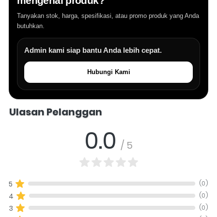
mengenai produk?
Tanyakan stok, harga, spesifikasi, atau promo produk yang Anda
butuhkan.
Admin kami siap bantu Anda lebih cepat.
Hubungi Kami
Salomo Musik melayani pertanyaan produk alat musik, info stok, har
Ulasan Pelanggan
0.0
/ 5
(0)
5
(0)
4
(0)
3