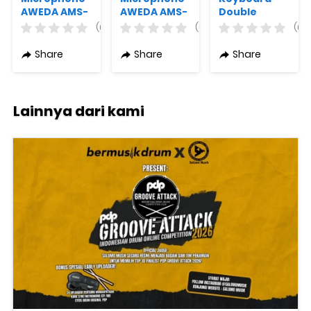
AWEDA AMS-
AWEDA AMS-
Double
4122TB
822
AWEDA AKS-
(0)
(0)
(0)
QR320
Share
Share
Share
Lainnya dari kami