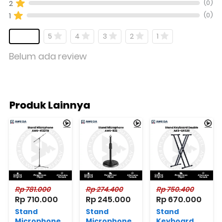
(0)
2
(0)
1
5
4
3
2
1
Belum ada review
Produk Lainnya
Rp 781.000
Rp 274.400
Rp 750.400
Rp 710.000
Rp 245.000
Rp 670.000
Stand
Stand
Stand
Microphone
Microphone
Keyboard