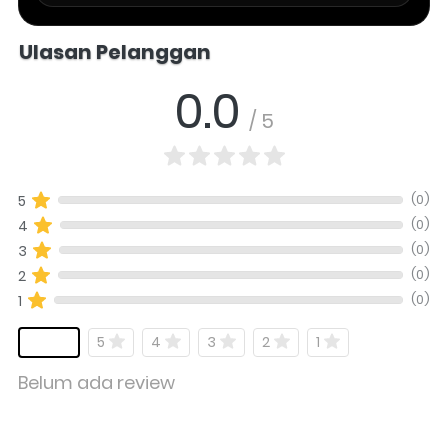
Salomo Musik melayani pertanyaan produk alat musik, info stok, har
Ulasan Pelanggan
0.0
/ 5
(0)
5
(0)
4
(0)
3
(0)
2
(0)
1
5
4
3
2
1
Belum ada review