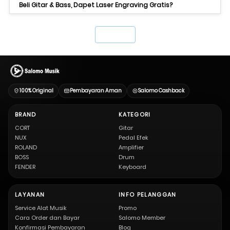
Beli Gitar & Bass, Dapet Laser Engraving Gratis?
`
100% Original
Pembayaran Aman
Salomo Cashback
BRAND
KATEGORI
CORT
Gitar
NUX
Pedal Efek
ROLAND
Amplifier
BOSS
Drum
FENDER
Keyboard
LAYANAN
INFO PELANGGAN
Service Alat Musik
Promo
Cara Order dan Bayar
Salomo Member
Konfirmasi Pembayaran
Blog