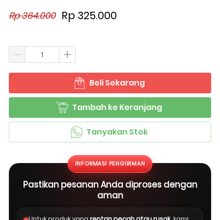
Rp 325.000
Rp 364.000
Beli Sekarang
`
Tambah ke Keranjang
`
Tanyakan Stok
`
INFORMASI PENGIRIMAN
Pastikan pesanan Anda diproses dengan
aman
Untuk produk yang
rentan pecah atau rusak
, kami