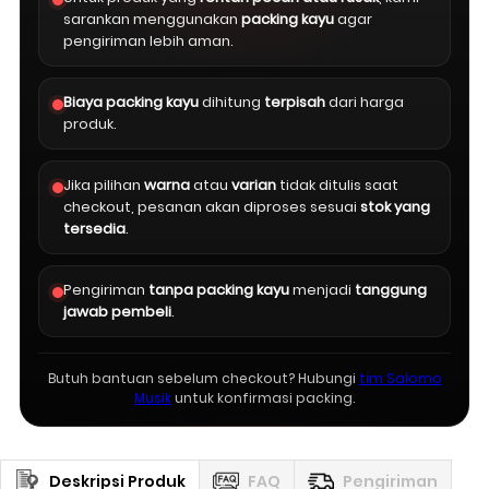
sarankan menggunakan
packing kayu
agar
pengiriman lebih aman.
Biaya packing kayu
dihitung
terpisah
dari harga
produk.
Jika pilihan
warna
atau
varian
tidak ditulis saat
checkout, pesanan akan diproses sesuai
stok yang
tersedia
.
Pengiriman
tanpa packing kayu
menjadi
tanggung
jawab pembeli
.
Butuh bantuan sebelum checkout? Hubungi
tim Salomo
Musik
untuk konfirmasi packing.
Deskripsi Produk
FAQ
Pengiriman