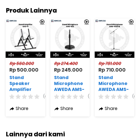
Produk Lainnya
Rp 560.000
Rp 274.400
Rp 781.000
Rp 500.000
Rp 245.000
Rp 710.000
Stand
Stand
Stand
Speaker
Microphone
Microphone
Amplifier
AWEDA AMS-
AWEDA AMS-
Monitor
822
4122TB
(0)
(0)
(0)
AWEDA GAS-
5 Louder Pro
Share
Share
Share
Series
Lainnya dari kami